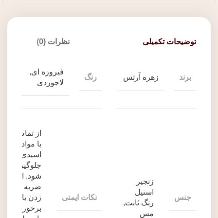
توضیحات تکمیلی
نظرات (0)
فیروزه ای,
برند
رنگ
زهره آرتس
لاجوردی
از تماس
با مواد
اسیدی
جلوگیری
شود, از
زنجیر
ضربه
استیل
جنس
نکات ایمنی
زدن یا
رنگ ثابت,
برخورد
مس