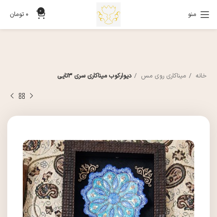
0
منو
0
تومان
خانه
میناکاری روی مس
دیوارکوب میناکاری سری 3تایی